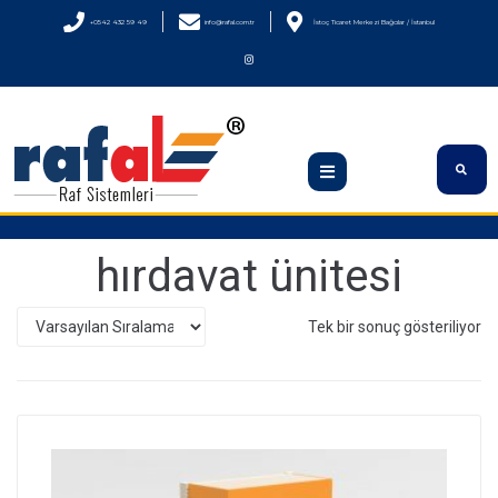
+0542 432 59 49
info@rafal.com.tr
İstoç Ticaret Merkezi Bağcılar / İstanbul
hırdavat ünitesi
Tek bir sonuç gösteriliyor