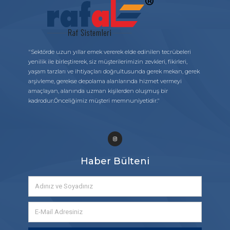
"Sektörde uzun yıllar emek vererek elde edinilen tecrübeleri
yenilik ile birleştirerek, siz müşterilerimizin zevkleri, fikirleri,
yaşam tarzları ve ihtiyaçları doğrultusunda gerek mekan, gerek
arşivleme, gerekse depolama alanlarında hizmet vermeyi
amaçlayan, alanında uzman kişilerden oluşmuş bir
kadrodur.Önceliğimiz müşteri memnuniyetidir."
Haber Bülteni