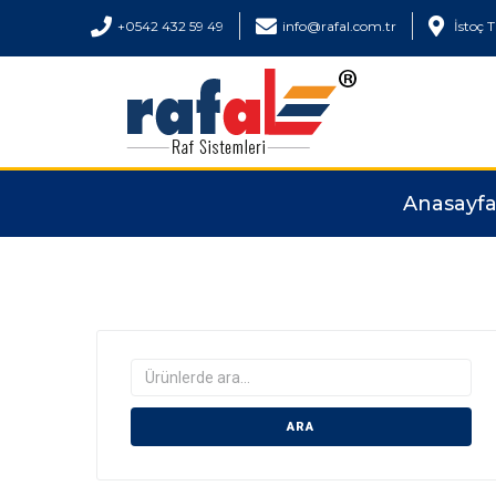
+0542 432 59 49
info@rafal.com.tr
İstoç 
Anasayf
ARA